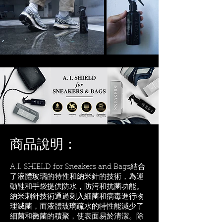
商品說明：
A.I. SHIELD for Sneakers and Bags結合
了液體玻璃的特性和納米針的技術，為運
動鞋和手袋提供防水，防污和抗菌功能。
納米刺針技術通過刺入細菌和病毒進行物
理滅菌，而液體玻璃疏水的特性能減少了
細菌和黴菌的積聚，使表面易於清潔。除