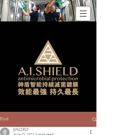
Post
jim12913