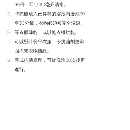
90倍，即1,350毫升清水。
將衣服放入已稀釋的溶液內浸泡20
至30分鐘，衣物必須被完全浸濕。
等衣服晾乾，或以乾衣機烘乾。
可以熨斗熨平衣服，令抗菌劑更牢
固抓緊衣物纖維。
完成抗菌處理，可於洗濯50次後再
進行。