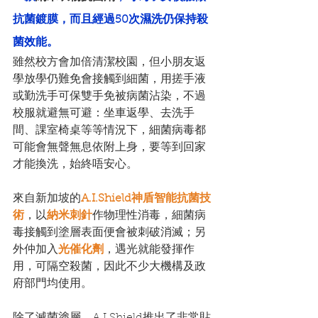
抗菌鍍膜，而且經過50次濕洗仍保持殺
菌效能。
雖然校方會加倍清潔校園，但小朋友返
學放學仍難免會接觸到細菌，用搓手液
或勤洗手可保雙手免被病菌沾染，不過
校服就避無可避：坐車返學、去洗手
間、課室椅桌等等情況下，細菌病毒都
可能會無聲無息依附上身，要等到回家
才能換洗，始終唔安心。
來自新加坡的
A.I.Shield神盾智能抗菌技
術
，以
納米刺針
作物理性消毒，細菌病
毒接觸到塗層表面便會被刺破消滅；另
外仲加入
光催化劑
，遇光就能發揮作
用，可隔空殺菌，因此不少大機構及政
府部門均使用。