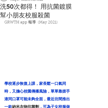
Aug 17, 2021
2 min read
洗50次都得！ 用抗菌鍍膜
幫小朋友校服殺菌
GRWTH app 報導  (May 2021)
學校逐步恢復上課，家長鬆一口氣同
時，又擔心校園傳播風險，單單靠搓手
液同口罩可能未夠全面，最近坊間推出
一款
納米衣物抗菌劑
，可為子女校服做