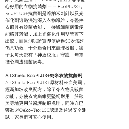
除了滅菌塗層，A.I.Shield推出了非常貼
心好用的衣物抗菌劑 —— EcoPLUS+。
EcoPLUS+抗菌劑是將納米刺針以及光
催化劑透過浸泡深入衣物纖維，令整件
衣服具有殺菌效能，一接觸細菌病毒便
能將其殺滅，加上光催化作用雙管齊下
出擊，而且測試證實即使經過50次濕洗
仍具功效，十分適合用來處理校服，讓
子女每天都有「神盾校服」守護，無需
擔心周遭細菌病毒。
A.I.Shield EcoPLUS+納米衣物抗菌劑
A.I.Shield EcoPLUS+原材料來自美國，
經新加坡改良配方，除了令衣物具殺菌
功能，亦使衣物纖維更堅韌耐用，於歐
美等地更用於醫護制服處理，同時亦已
獲歐盟Oeko-Tex 100認證及通過安全測
試，家長們可安心使用。